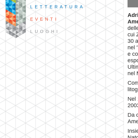
LETTERATURA
Adr
EVENTI
Am
dell
LUOGHI
cui 
30 a
nel 
e co
espo
Ulti
nel 
Come
lito
Nel 
2003
Da o
Amen
Insi
Nato