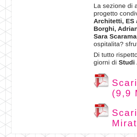
La sezione di 
progetto condi
Architetti, E
Borghi, Adrian
Sara Scarama
ospitalita? sfru
Di tutto rispet
giorni di
Studi 
Scari
(9,9
Scar
Mira