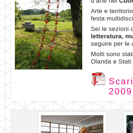
d’arte nel
Cuor
Arte e territori
festa multidisc
Sei le sezioni 
letteratura, m
seguire per le
Molti sono stati
Olanda e Stati 
Scar
2009