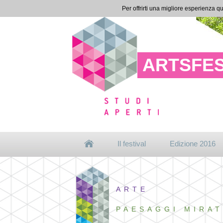
Per offrirti una migliore esperienza qu
ARTSFES
Il festival
Edizione 2016
ARTE
PAESAGGI MIRAT