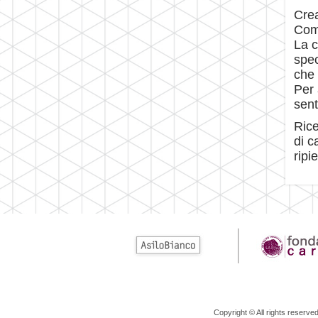
Crea
Come
La c
spec
che 
Per 
sent
Rice
di c
ripi
Copyright © All rights reserv