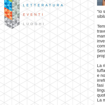
LETTERATURA
“Io 
EVENTI
sibi
LUOGHI
Temp
trav
mani
inve
comp
Sent
prop
La r
tuff
e no
irre
fasi
ling
quot
La m