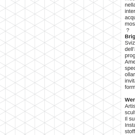
nell
inte
acqu
most
?
Bri
Sviz
dell
prog
Amen
spec
olla
invi
form
Wer
Arti
scul
Il s
Inst
stof