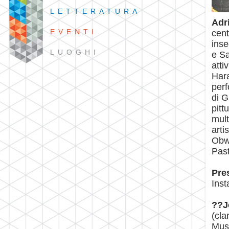
LETTERATURA
Adr
EVENTI
cent
inse
LUOGHI
e Sa
atti
Hara
perf
di G
pitt
mult
arti
Obwa
Past
Pre
Inst
??J
(cla
Musi