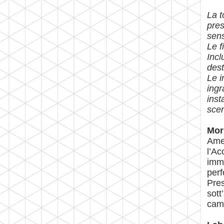
La t
pres
sens
Le f
Incl
dest
Le i
ingr
inst
sce
Mor
Amen
l’Ac
imma
perf
Pres
sott
camb