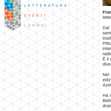
LETTERATURA
Fra
EVENTI
lett
LUOGHI
Dal 
semp
tras
Pitt
inte
radi
È il
dive
Nel 
ediz
Azim
Ha s
Bett
dra