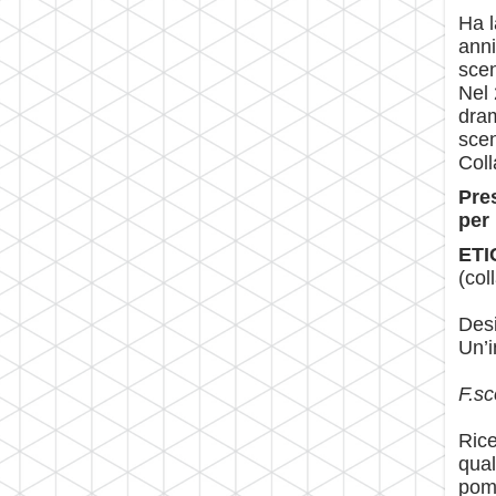
Ha l
anni
scen
Nel 
dram
scen
Coll
Pres
per
ETI
(col
Desi
Un’i
F.sc
Rice
qual
pomo