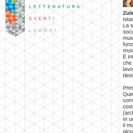
LETTERATURA
Zul
EVENTI
Ista
La s
LUOGHI
soci
muse
funz
mus
È in
che 
lavo
desi
Pre
Ques
come
cost
(arc
In u
il m
alcu