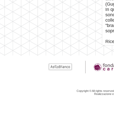
(Gu
In q
sono
coll
"bra
sopr
Rice
Copyright © All rights reserv
Realizzazione e