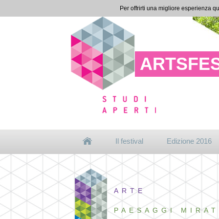
Per offrirti una migliore esperienza qu
ARTSFES
Il festival
Edizione 2016
ARTE
PAESAGGI MIRAT