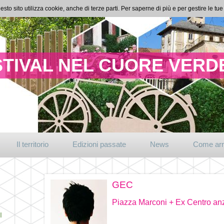
esto sito utilizza cookie, anche di terze parti. Per saperne di più e per gestire le t
TIVAL NEL CUORE VERDE
Il territorio
Edizioni passate
News
Come arr
GEC
Piazza Marconi + Ex Centro anz
I