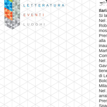
LETTERATURA
Ilar
EVENTI
Si l
Nel 
LUOGHI
Robe
most
Prem
alla
inau
Mart
Com
Nel 
Gavi
tien
di L
Bolo
Mila
Nel 
arra
Pre
Spad