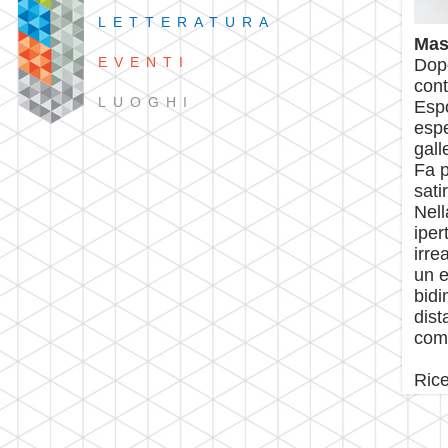
LETTERATURA
Mas
EVENTI
Dopo
cont
LUOGHI
Espo
espe
gall
Fa p
sati
Nell
iper
irre
un e
bidi
dist
com
Rice