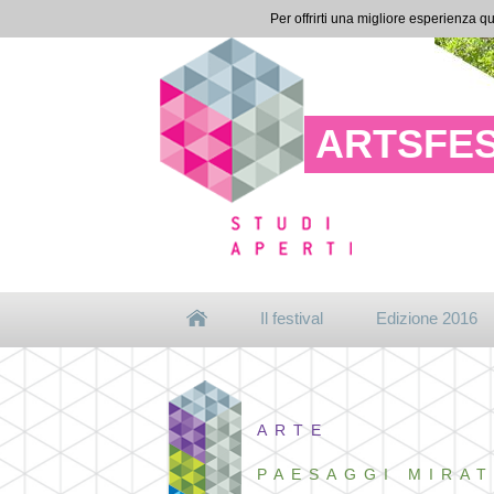
Per offrirti una migliore esperienza qu
ARTSFES
Il festival
Edizione 2016
ARTE
PAESAGGI MIRAT