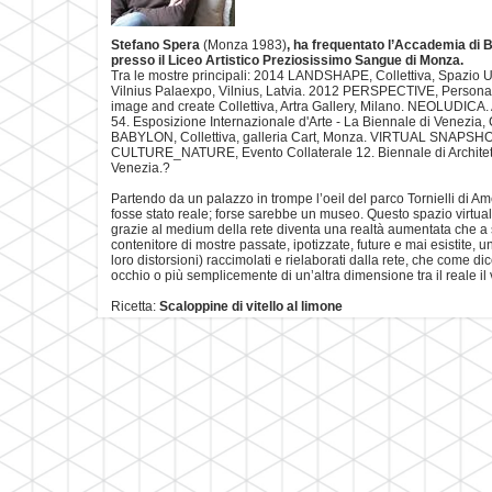
Stefano Spera
(Monza 1983)
, ha frequentato l’Accademia di B
presso il Liceo Artistico Preziosissimo Sangue di Monza.
Tra le mostre principali: 2014 LANDSHAPE, Collettiva, Spazio U
Vilnius Palaexpo, Vilnius, Latvia. 2012 PERSPECTIVE, Persona
image and create Collettiva, Artra Gallery, Milano. NEOLUDICA. 
54. Esposizione Internazionale d'Arte - La Biennale di Venezia, C
BABYLON, Collettiva, galleria Cart, Monza. VIRTUAL SNAPSHOT, 
CULTURE_NATURE, Evento Collaterale 12. Biennale di Architettur
Venezia.?
Partendo da un palazzo in trompe l’oeil del parco Tornielli di
fosse stato reale; forse sarebbe un museo. Questo spazio virtual
grazie al medium della rete diventa una realtà aumentata che a 
contenitore di mostre passate, ipotizzate, future e mai esistite, 
loro distorsioni) raccimolati e rielaborati dalla rete, che come dic
occhio o più semplicemente di un’altra dimensione tra il reale il
Ricetta:
Scaloppine di vitello al limone