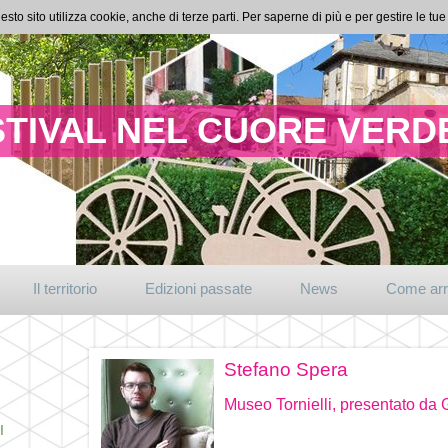
esto sito utilizza cookie, anche di terze parti. Per saperne di più e per gestire le t
TIVAL NEL CUORE VERDE
Il territorio
Edizioni passate
News
Come arr
Stefano Spera
Museo Tornielli, presentato da
I