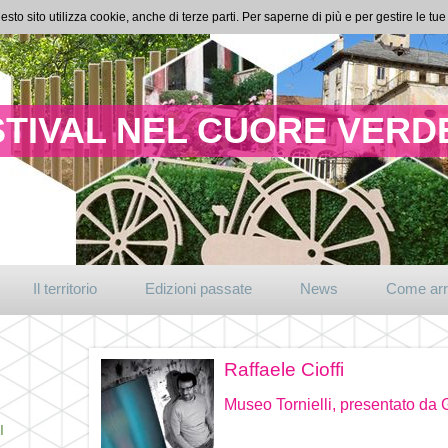
esto sito utilizza cookie, anche di terze parti. Per saperne di più e per gestire le t
TIVAL NEL CUORE VERDE
Il territorio
Edizioni passate
News
Come arr
Raffaele Cioffi
Museo Tornielli, presentato da
I