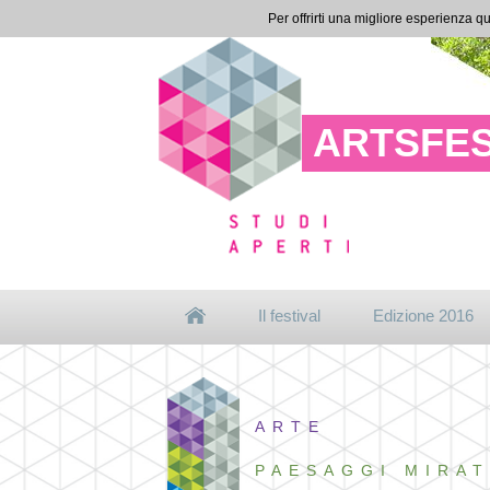
Per offrirti una migliore esperienza qu
ARTSFES
Il festival
Edizione 2016
ARTE
PAESAGGI MIRAT