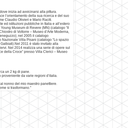
dove inizia ad avvicinarsi alla pittura.
sce l’orientamento della sua ricerca e del suo
me Claudio Olivieri e Mario Raciti.
 ed istituzioni pubbliche in Italia e all’estero
lo Young Museum di Revere (MN) (catalogo “Il
l Chiostro di Voltorre – Museo d’Arte Moderna,
Meneguzzo); nel 2005 il catalogo
Nazionale Villa Pisani (catalogo “Lo spazio
albiati).Nel 2011 è stato invitato alla
ervi. Nel 2014 realizza una serie di opere sul
uce della Croce” presso Villa Clerici – Museo
rca un 2 kg di pane.
 proveniente da varie regioni d’italia.
 dal nonno del mio maestro panettiere.
eme si trasformano."