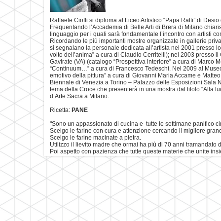
Raffaele Cioffi si diploma al Liceo Artistico “Papa Ratti” di Desio 
Frequentando l’Accademia di Belle Arti di Brera di Milano chiari
linguaggio per i quali sarà fondamentale l’incontro con artisti co
Ricordando le più importanti mostre organizzate in gallerie private
si segnalano la personale dedicata all’artista nel 2001 presso 
volto dell’anima” a cura di Claudio Cerritelli); nel 2003 presso i
Gavirate (VA) (catalogo “Prospettiva interiore” a cura di Marco 
“Continuum…” a cura di Francesco Tedeschi. Nel 2009 al Museo 
emotivo della pittura” a cura di Giovanni Maria Accame e Matteo G
Biennale di Venezia a Torino – Palazzo delle Esposizioni Sala N
tema della Croce che presenterà in una mostra dal titolo “Alla l
d’Arte Sacra a Milano.
Ricetta:
PANE
"Sono un appassionato di cucina e tutte le settimane panifico ci
Scelgo le farine con cura e attenzione cercando il migliore grano
Scelgo le farine macinate a pietra.
Utilizzo il lievito madre che ormai ha più di 70 anni tramandato
Poi aspetto con pazienza che tutte queste materie che unite insi