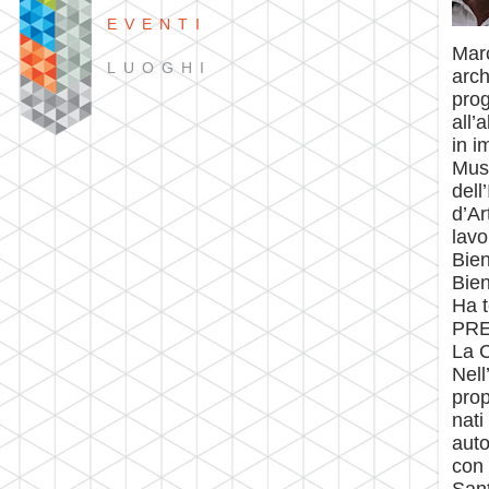
EVENTI
Marc
LUOGHI
arch
prog
all’
in i
Muse
dell
d’Ar
lavo
Bien
Bien
Ha t
PRE
La C
Nell
prop
nati
auto
con 