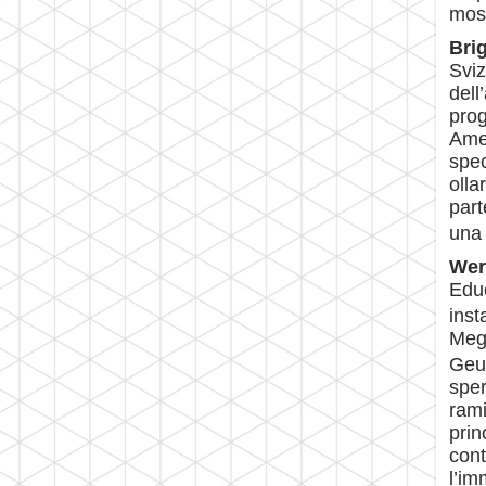
most
Bri
Sviz
dell
prog
Amen
spec
olla
part
una
Wer
Educ
inst
Meg
Geun
sper
rami
prin
cont
l’im