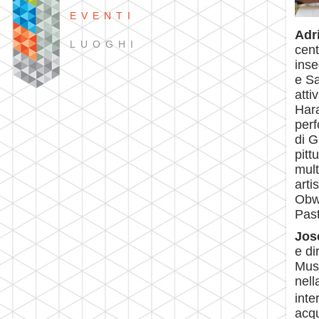
EVENTI
Adr
LUOGHI
cent
inse
e Sa
atti
Har
perf
di G
pitt
mult
arti
Obwa
Past
Jos
e di
Musi
nell
inte
acqu