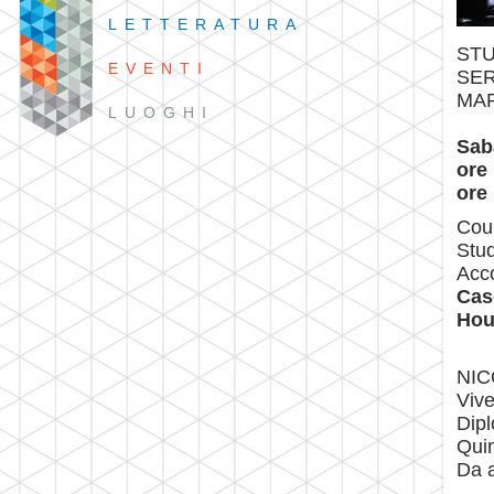
LETTERATURA
STU
EVENTI
SER
MAR
LUOGHI
Sab
ore
ore
Cou
Stud
Acco
Case
Hou
NIC
Vive
Dipl
Quin
Da a