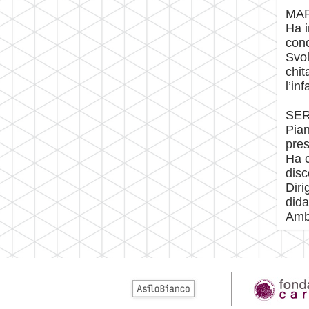
MAR
Ha i
cono
Svol
chit
l’in
SER
Pian
pres
Ha c
disc
Diri
dida
Ambu