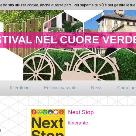
esto sito utilizza cookie, anche di terze parti. Per saperne di più e per gestire le t
TIVAL NEL CUORE VERDE
Il territorio
Edizioni passate
News
Come arr
Next Stop
Itinerante
I