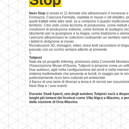
Next Stop
si snoda in 11 fermate che attraversano il novarese 
Formazza. Ciascuna Fermata, ospitata in musei o siti didattici,
quelli trattati nelle altre sedi, va a comporre il quadro multicolor
territorio. Cibo visto come tecniche di produzione, come metodi 
condizioni di produzione estreme, come formule di sostegno re
strumento per la guarigione e la magia, come tradizione e eleme
I percorsi attraversano le collezioni costruendo un sentiero narrat
i tablet in dotazione ai musei.
Ricostruzioni 3D, immagini, video, brevi testi raccontano in lingua 
passato con un occhio sempre attento al presente.
?
Tutipost
Nato da un progetto Interreg, promosso dalla Comunità Montana 
l'Associazione Musei d'Ossola, Tutipost si propone come un vettor
Due autobus, agili nella configurazione dei posti e nella manovrab
sistema multimediale che presenta ai turisti, in viaggio per le sin
particolarmente ricco beni culturali ed ambientali.
A fianco di una serie di itinerari a tema e di servizi per escursioni
Next Stop e i suoi eventi.
Durante Studi Aperti, uno degli autobus Tutipost sarà a disposi
luoghi più lontani del festival come Villa Nigra a Miasino, o p
dalla stazione di Orta-Miasino.