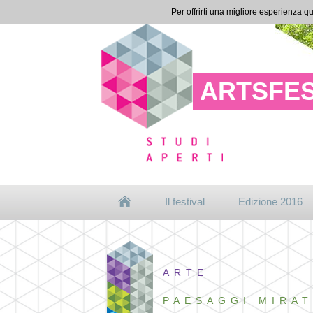
Per offrirti una migliore esperienza qu
ARTSFES
Il festival
Edizione 2016
ARTE
PAESAGGI MIRAT