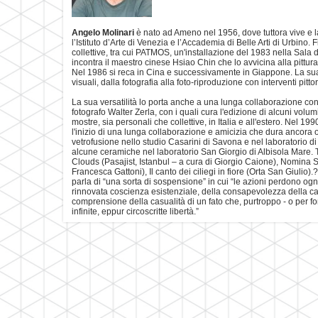
Angelo Molinari
è nato ad Ameno nel 1956, dove tuttora vive e la
l’Istituto d’Arte di Venezia e l’Accademia di Belle Arti di Urbino
collettive, tra cui PATMOS, un'installazione del 1983 nella Sala
incontra il maestro cinese Hsiao Chin che lo avvicina alla pittura
Nel 1986 si reca in Cina e successivamente in Giappone. La sua
visuali, dalla fotografia alla foto-riproduzione con interventi pittor
La sua versatilità lo porta anche a una lunga collaborazione con
fotografo Walter Zerla, con i quali cura l'edizione di alcuni vol
mostre, sia personali che collettive, in Italia e all'estero. Nel 
l'inizio di una lunga collaborazione e amicizia che dura ancora og
vetrofusione nello studio Casarini di Savona e nel laboratorio d
alcune ceramiche nel laboratorio San Giorgio di Albisola Mare. T
Clouds (Pasajist, Istanbul – a cura di Giorgio Caione), Nomina 
Francesca Gattoni), Il canto dei ciliegi in fiore (Orta San Giulio)
parla di “una sorta di sospensione” in cui “le azioni perdono og
rinnovata coscienza esistenziale, della consapevolezza della casu
comprensione della casualità di un fato che, purtroppo - o per fo
infinite, eppur circoscritte libertà.”