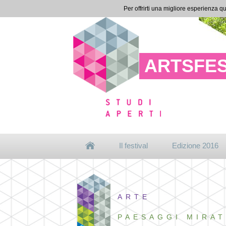
Per offrirti una migliore esperienza qu
ARTSFES
Il festival
Edizione 2016
ARTE
PAESAGGI MIRAT