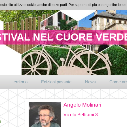
esto sito utilizza cookie, anche di terze parti. Per saperne di più e per gestire le t
TIVAL NEL CUORE VERDE
Il territorio
Edizioni passate
News
Come arr
Angelo Molinari
Vicolo Beltrami 3
I