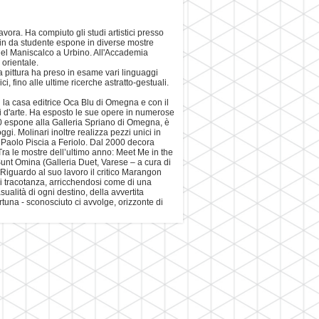
vora. Ha compiuto gli studi artistici presso
. Fin da studente espone in diverse mostre
 del Maniscalco a Urbino. All'Accademia
 orientale.
 pittura ha preso in esame vari linguaggi
ici, fino alle ultime ricerche astratto-gestuali.
 la casa editrice Oca Blu di Omegna e con il
umi d'arte. Ha esposto le sue opere in numerose
1990 espone alla Galleria Spriano di Omegna, è
gi. Molinari inoltre realizza pezzi unici in
i Paolo Piscia a Feriolo. Dal 2000 decora
ra le mostre dell’ultimo anno: Meet Me in the
Sunt Omina (Galleria Duet, Varese – a cura di
.?Riguardo al suo lavoro il critico Marangon
ni tracotanza, arricchendosi come di una
alità di ogni destino, della avvertita
rtuna - sconosciuto ci avvolge, orizzonte di